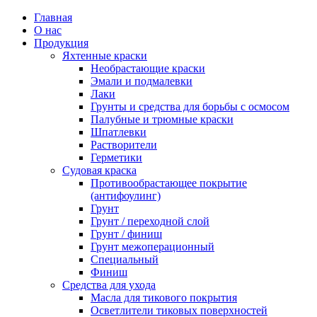
Главная
О нас
Продукция
Яхтенные краски
Необрастающие краски
Эмали и подмалевки
Лаки
Грунты и средства для борьбы с осмосом
Палубные и трюмные краски
Шпатлевки
Растворители
Герметики
Судовая краска
Противообрастающее покрытие
(антифоулинг)
Грунт
Грунт / переходной слой
Грунт / финиш
Грунт межоперационный
Специальный
Финиш
Средства для ухода
Масла для тикового покрытия
Осветлители тиковых поверхностей