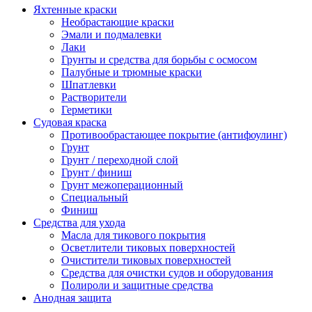
Яхтенные краски
Необрастающие краски
Эмали и подмалевки
Лаки
Грунты и средства для борьбы с осмосом
Палубные и трюмные краски
Шпатлевки
Растворители
Герметики
Судовая краска
Противообрастающее покрытие (антифоулинг)
Грунт
Грунт / переходной слой
Грунт / финиш
Грунт межоперационный
Специальный
Финиш
Средства для ухода
Масла для тикового покрытия
Осветлители тиковых поверхностей
Очистители тиковых поверхностей
Средства для очистки судов и оборудования
Полироли и защитные средства
Анодная защита